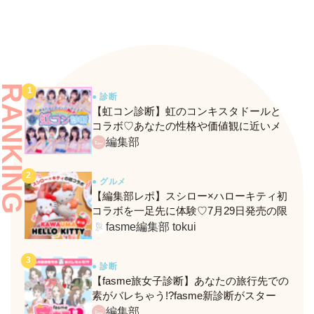
RANKING
● 診断
【虹コン診断】虹のコンキスタドールと
コラボ♡あなたの性格や価値観に近いメ
ンバーがわかる、fasmeの新診断がスター
編集部
ト！
● グルメ
【編集部レポ】スシロー×ハローキティ初
コラボを一足先に体験♡7月29日発売の限
定メニュー＆グッズをレポ！
fasme編集部 tokui
● 診断
【fasme旅女子診断】あなたの旅行先での
素がバレちゃう!?fasme新診断がスター
ト！
編集部