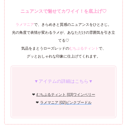
ニュアンスで魅せてカワイイ！を底上げ♡
ラメマニア
で、きらめきと質感のニュアンスをひとさじ。
光の角度で表情が変わるラメが、あなただけの雰囲気を引き立
てる♡
気品をまとうローズレッドの
むちぷるティント
で、
グッとおしゃれな印象に仕上げてくれます。
▼アイテムの詳細はこちら▼
❤︎
むちぷるティント [03]ワインベリー
❤︎
ラメマニア [02]ピンクプードル