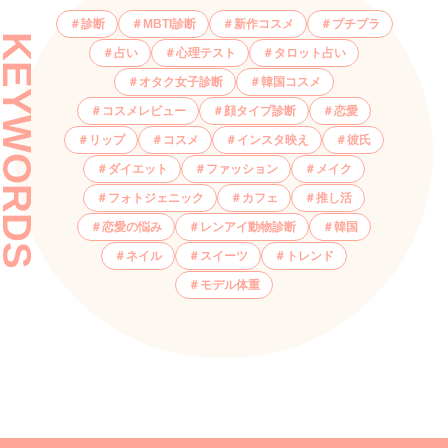
診断
MBTI診断
新作コスメ
プチプラ
KEYWORDS
占い
心理テスト
タロット占い
オタク女子診断
韓国コスメ
コスメレビュー
顔タイプ診断
恋愛
リップ
コスメ
インスタ映え
彼氏
ダイエット
ファッション
メイク
フォトジェニック
カフェ
推し活
恋愛の悩み
レンアイ動物診断
韓国
ネイル
スイーツ
トレンド
モデル体重