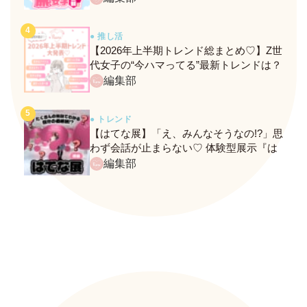
● 推し活
【2026年上半期トレンド総まとめ♡】Z世
代女子の“今ハマってる”最新トレンドは？
ネクストバズ予報もチェック♪
編集部
● トレンド
【はてな展】「え、みんなそうなの!?」思
わず会話が止まらない♡ 体験型展示『は
てな展』に行ってきたレポ
編集部