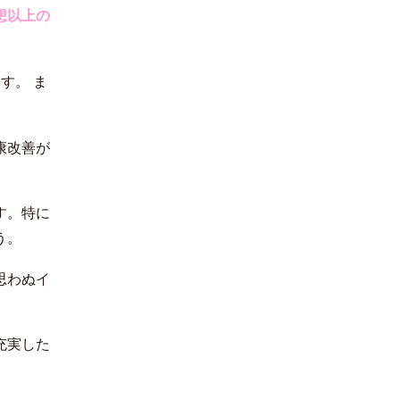
想以上の
한국어
す。 ま
康改善が
す。特に
う。
思わぬイ
充実した