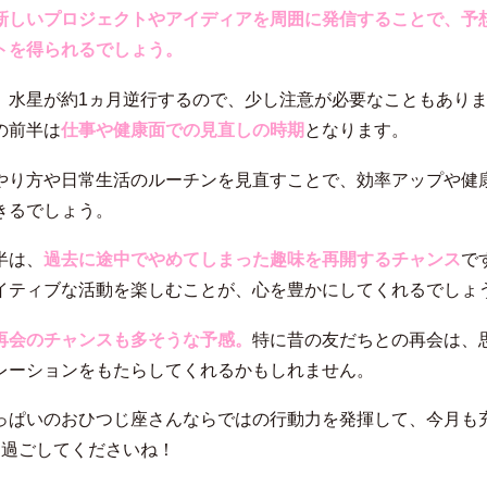
新しいプロジェクトやアイディアを周囲に発信することで、予
トを得られるでしょう。
、水星が約1ヵ月逆行するので、少し注意が必要なこともありま
の前半は
仕事や健康面での見直しの時期
となります。
やり方や日常生活のルーチンを見直すことで、効率アップや健
きるでしょう。
半は、
過去に途中でやめてしまった趣味を再開するチャンス
で
イティブな活動を楽しむことが、心を豊かにしてくれるでしょ
再会のチャンスも多そうな予感。
特に昔の友だちとの再会は、
レーションをもたらしてくれるかもしれません。
っぱいのおひつじ座さんならではの行動力を発揮して、今月も
を過ごしてくださいね！