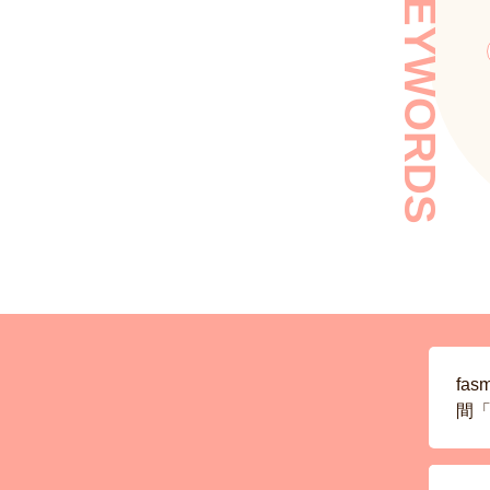
KEYWORDS
fa
間「