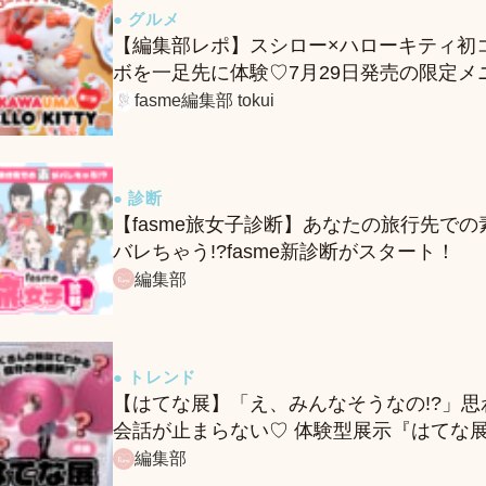
● グルメ
【編集部レポ】スシロー×ハローキティ初
ボを一足先に体験♡7月29日発売の限定メ
ー＆グッズをレポ！
fasme編集部 tokui
● 診断
【fasme旅女子診断】あなたの旅行先での
バレちゃう!?fasme新診断がスタート！
編集部
● トレンド
【はてな展】「え、みんなそうなの!?」思
会話が止まらない♡ 体験型展示『はてな
に行ってきたレポ
編集部