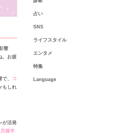
診断
診断
占い
心理テスト
SNS
ライフスタイル
影響
推し活
エンタメ
ね。お疲
カルチャー・暮らし
特集
響で、
コ
Language
かもしれ
English
ไทย
简体中文
ンが活発
繁體中文
8月後半