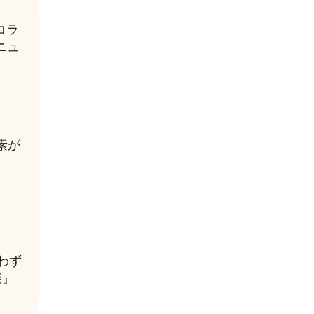
コラ
ニュ
素が
わず
展』