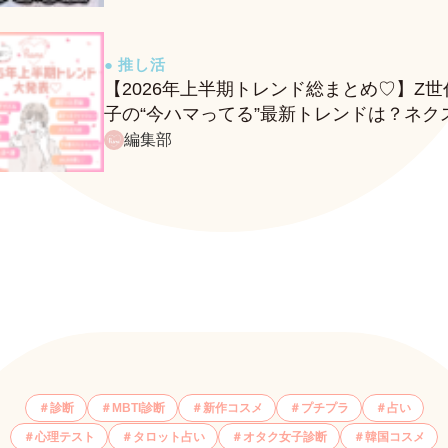
● 推し活
【2026年上半期トレンド総まとめ♡】Z世
子の“今ハマってる”最新トレンドは？ネク
バズ予報もチェック♪
編集部
診断
MBTI診断
新作コスメ
プチプラ
占い
心理テスト
タロット占い
オタク女子診断
韓国コスメ