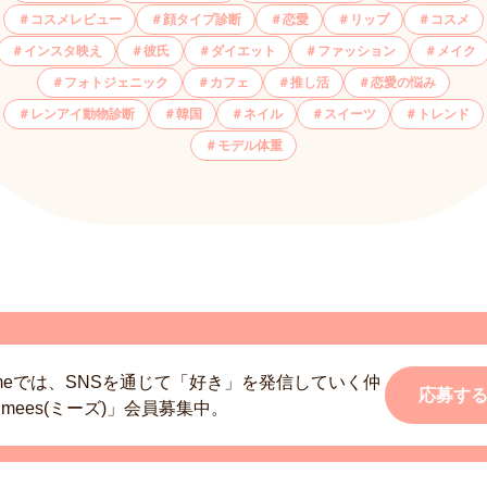
コスメレビュー
顔タイプ診断
恋愛
リップ
コスメ
インスタ映え
彼氏
ダイエット
ファッション
メイク
フォトジェニック
カフェ
推し活
恋愛の悩み
レンアイ動物診断
韓国
ネイル
スイーツ
トレンド
モデル体重
smeでは、SNSを通じて「好き」を発信していく仲
応募す
mees(ミーズ)」会員募集中。