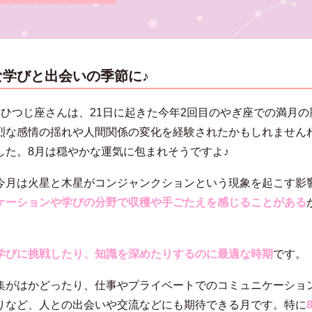
な学びと出会いの季節に♪
おひつじ座さんは、21日に起きた今年2回目のやぎ座での満月の
烈な感情の揺れや人間関係の変化を経験されたかもしれません
した。8月は穏やかな運気に包まれそうですよ♪
今月は火星と木星がコンジャンクションという現象を起こす影
ケーションや学びの分野で収穫や手ごたえを感じることがある
。
学びに挑戦したり、知識を深めたりするのに最適な時期
です。
集がはかどったり、仕事やプライベートでのコミュニケーショ
りなど、人との出会いや交流などにも期待できる月です。特に