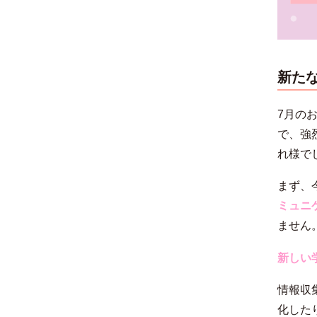
新た
7月の
で、強
れ様で
まず、
ミュニ
ません
新しい
情報収
化した