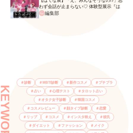
【はてな展】「え、みんなそうなの!?」思
わず会話が止まらない♡ 体験型展示『は
てな展』に行ってきたレポ
編集部
診断
MBTI診断
新作コスメ
プチプラ
KEYWORDS
占い
心理テスト
タロット占い
オタク女子診断
韓国コスメ
コスメレビュー
顔タイプ診断
恋愛
リップ
コスメ
インスタ映え
彼氏
ダイエット
ファッション
メイク