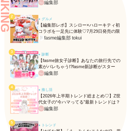
RANKING
ンバーがわかる、fasmeの新診断がスター
編集部
ト！
● グルメ
【編集部レポ】スシロー×ハローキティ初
コラボを一足先に体験♡7月29日発売の限
定メニュー＆グッズをレポ！
fasme編集部 tokui
● 診断
【fasme旅女子診断】あなたの旅行先での
素がバレちゃう!?fasme新診断がスター
ト！
編集部
● 推し活
【2026年上半期トレンド総まとめ♡】Z世
代女子の“今ハマってる”最新トレンドは？
ネクストバズ予報もチェック♪
編集部
● トレンド