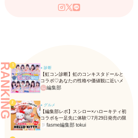
RANKING
● 診断
【虹コン診断】虹のコンキスタドールと
コラボ♡あなたの性格や価値観に近いメ
ンバーがわかる、fasmeの新診断がスター
編集部
ト！
● グルメ
【編集部レポ】スシロー×ハローキティ初
コラボを一足先に体験♡7月29日発売の限
定メニュー＆グッズをレポ！
fasme編集部 tokui