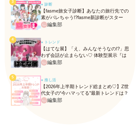
● 診断
【fasme旅女子診断】あなたの旅行先での
素がバレちゃう!?fasme新診断がスター
ト！
編集部
● トレンド
【はてな展】「え、みんなそうなの!?」思
わず会話が止まらない♡ 体験型展示『は
てな展』に行ってきたレポ
編集部
● 推し活
【2026年上半期トレンド総まとめ♡】Z世
代女子の“今ハマってる”最新トレンドは？
ネクストバズ予報もチェック♪
編集部