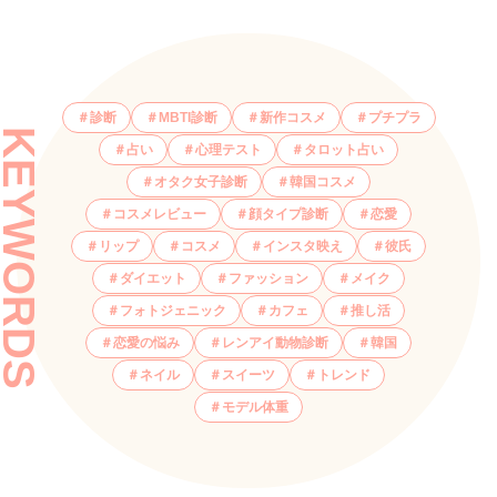
診断
MBTI診断
新作コスメ
プチプラ
KEYWORDS
占い
心理テスト
タロット占い
オタク女子診断
韓国コスメ
コスメレビュー
顔タイプ診断
恋愛
リップ
コスメ
インスタ映え
彼氏
ダイエット
ファッション
メイク
フォトジェニック
カフェ
推し活
恋愛の悩み
レンアイ動物診断
韓国
ネイル
スイーツ
トレンド
モデル体重