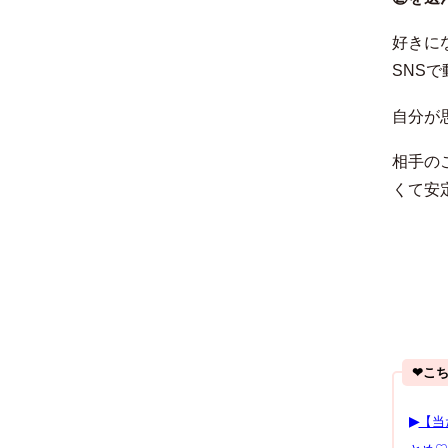
好きに
SNS
自分が
相手の
くて安
❤︎こ
▶︎
【当