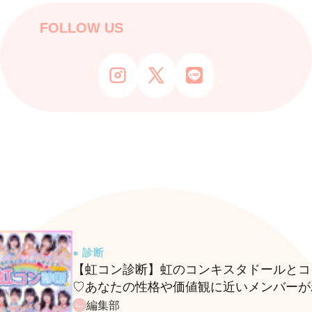
FOLLOW US
● 診断
【虹コン診断】虹のコンキスタドールとコ
♡あなたの性格や価値観に近いメンバーが
る、fasmeの新診断がスタート！
編集部