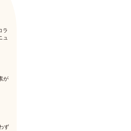
コラ
ニュ
素が
わず