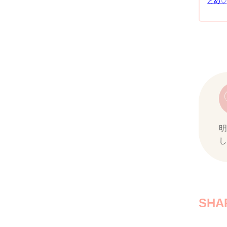
とめ♡
明
し
SHA