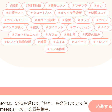
診断
MBTI診断
新作コスメ
プチプラ
占い
心理テスト
タロット占い
オタク女子診断
韓国コスメ
コスメレビュー
顔タイプ診断
恋愛
リップ
コスメ
インスタ映え
彼氏
ダイエット
ファッション
メイク
フォトジェニック
カフェ
推し活
恋愛の悩み
レンアイ動物診断
韓国
ネイル
スイーツ
トレンド
モデル体重
smeでは、SNSを通じて「好き」を発信していく仲
応募す
mees(ミーズ)」会員募集中。