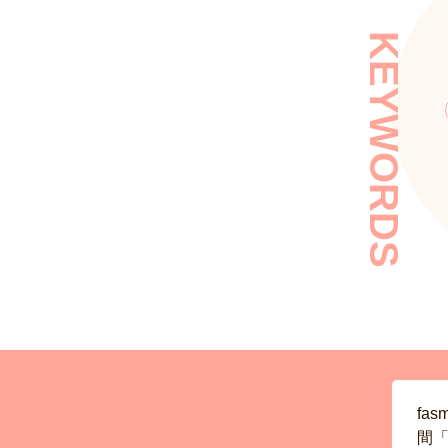
KEYWORDS
fa
間「