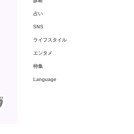
診断
診断
占い
心理テスト
SNS
ライフスタイル
推し活
エンタメ
カルチャー・暮らし
特集
Language
English
ไทย
简体中文
繁體中文