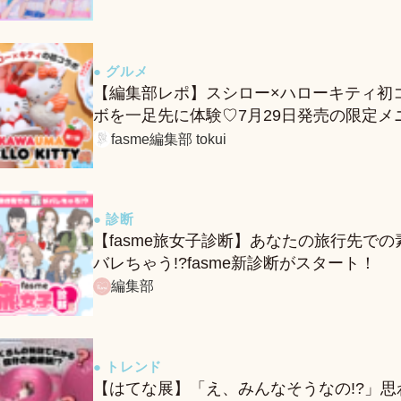
● グルメ
【編集部レポ】スシロー×ハローキティ初
ボを一足先に体験♡7月29日発売の限定メ
ー＆グッズをレポ！
fasme編集部 tokui
● 診断
【fasme旅女子診断】あなたの旅行先での
バレちゃう!?fasme新診断がスタート！
編集部
● トレンド
【はてな展】「え、みんなそうなの!?」思