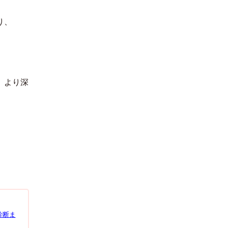
한국어
り、
、より深
診断ま