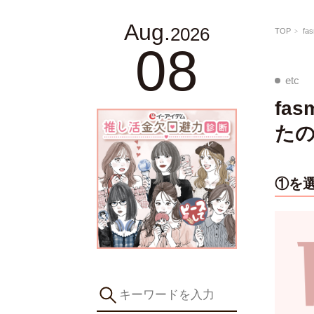
Aug.
2026
TOP
f
08
etc
fa
た
①を