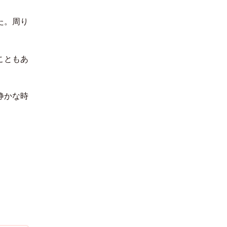
한국어
た。周り
。
こともあ
静かな時