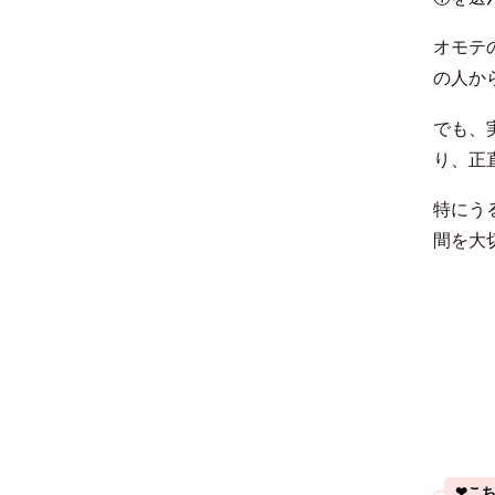
オモテ
の人か
でも、
り、正
特にう
間を大
❤︎こ