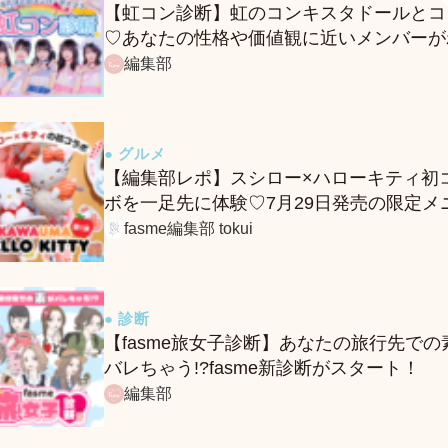
【虹コン診断】虹のコンキスタドールとコ
♡あなたの性格や価値観に近いメンバーが
る、fasmeの新診断がスタート！
編集部
● グルメ
【編集部レポ】スシロー×ハローキティ初
ボを一足先に体験♡7月29日発売の限定メ
ー＆グッズをレポ！
fasme編集部 tokui
● 診断
【fasme旅女子診断】あなたの旅行先での
バレちゃう!?fasme新診断がスタート！
編集部