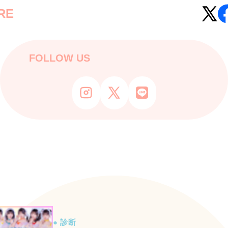
RE
FOLLOW US
● 診断