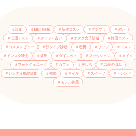
診断
MBTI診断
新作コスメ
プチプラ
占い
心理テスト
タロット占い
オタク女子診断
韓国コスメ
コスメレビュー
顔タイプ診断
恋愛
リップ
コスメ
インスタ映え
彼氏
ダイエット
ファッション
メイク
フォトジェニック
カフェ
推し活
恋愛の悩み
レンアイ動物診断
韓国
ネイル
スイーツ
トレンド
モデル体重