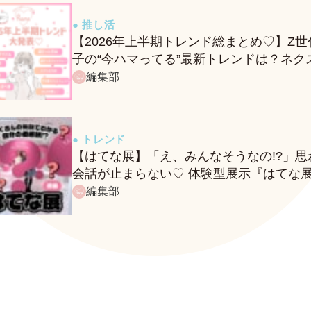
● 推し活
【2026年上半期トレンド総まとめ♡】Z世
子の“今ハマってる”最新トレンドは？ネク
バズ予報もチェック♪
編集部
● トレンド
【はてな展】「え、みんなそうなの!?」思
会話が止まらない♡ 体験型展示『はてな
に行ってきたレポ
編集部