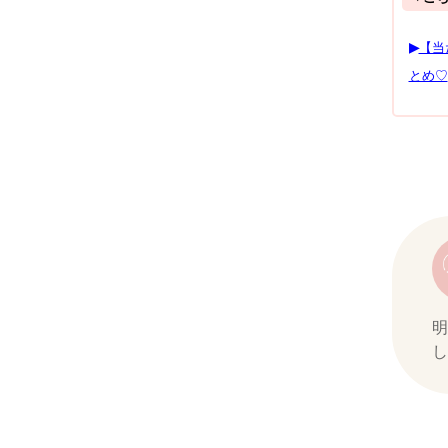
▶︎
【当
とめ♡
明
し