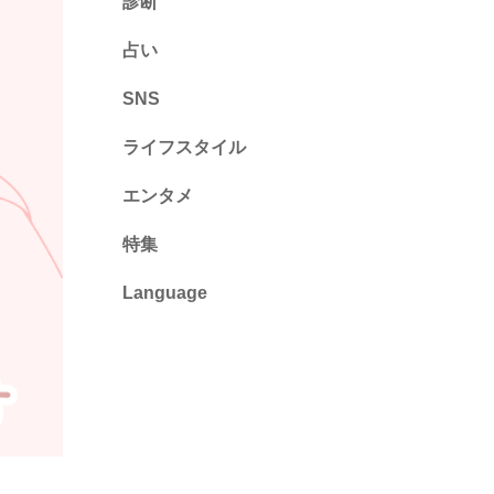
診断
診断
占い
心理テスト
SNS
ライフスタイル
推し活
エンタメ
カルチャー・暮らし
特集
Language
English
ไทย
简体中文
繁體中文