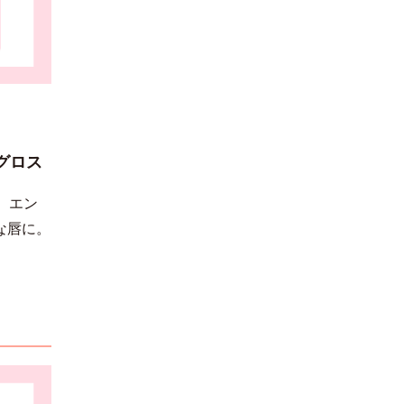
グロス
。
エン
な唇に。