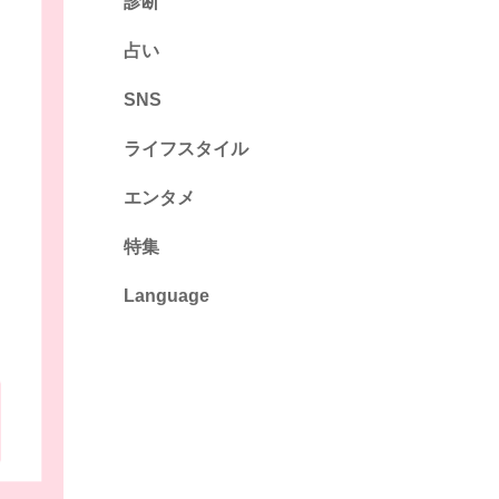
診断
診断
占い
心理テスト
SNS
ライフスタイル
推し活
エンタメ
カルチャー・暮らし
特集
Language
English
ไทย
简体中文
繁體中文