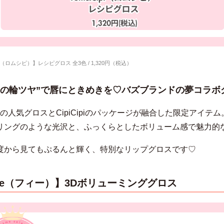
ipi（ロムシピ）】レシピグロス
全3色 / 1,320円（税込）
使の輪ツヤ”で唇にときめきを♡バズブランドの夢コラボ
ndの人気グロスとCipiCipiのパッケージが融合した限定アイテム
リングのような光沢と、ふっくらとしたボリューム感で魅力的
度から見てもぷるんと輝く、特別なリップグロスです♡
ee（フィー）】3Dボリューミンググロス