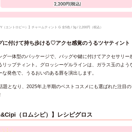
OPY（エントロピー）】チャームティント G
全5色 / 3g / 2,200円（税込）
グに付けて持ち歩ける♡アクセ感覚のうるツヤティント
ング一体型のパッケージで、バッグや鍵に付けてアクセサリー
るリップティント。
グロッシーゲルラインは、ガラス玉のよう
ーな発色で、うるおいのある唇を演出します。
で話題となり、2025年上半期のベストコスメにも選ばれた注目
！
m&Cipi（ロムシピ）】レシピグロス