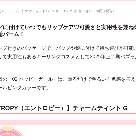
E（アミューズ）】ケア/ティントバームキーリング
全5色 / 6g / 1,320円（税込）
グに付けていつでもリップケア♡可愛さと実用性を兼ね
覚バーム！
ング付きのパッケージで、バッグや鍵に付けて持ち運びが可能
くて実用性もあるキーリングコスメとして2025年上半期バズっ
気の「02 ハッピーガール」は、塗るだけで明るい血色感を与え
ールピンクカラーです。
TROPY（エントロピー）】チャームティント G