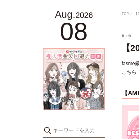
Aug.
2026
TOP
【
08
etc
【2
fas
こちら
【AM