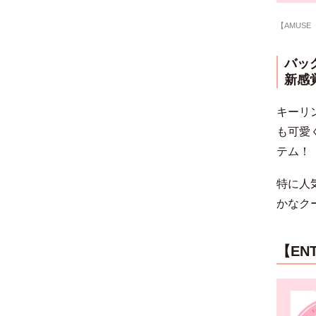
【AMUS
バッ
新感
キーリ
も可愛
テム！
特に人
かなク
【EN