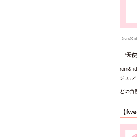
【rom&C
“天
rom&
ジェル
どの角
【fw