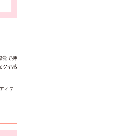
感覚で持
なツヤ感
のアイテ