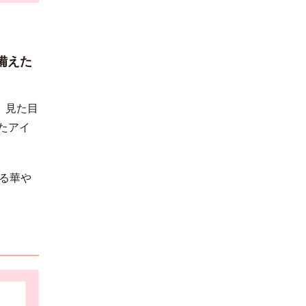
한국어
備えた
。見た目
たアイ
る華や