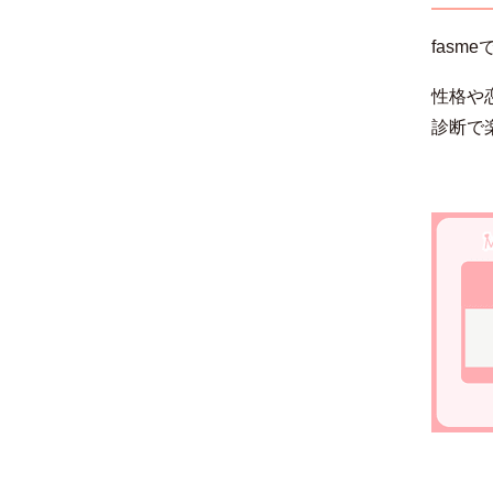
fas
性格や
診断で