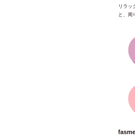
リラッ
と、周
fas