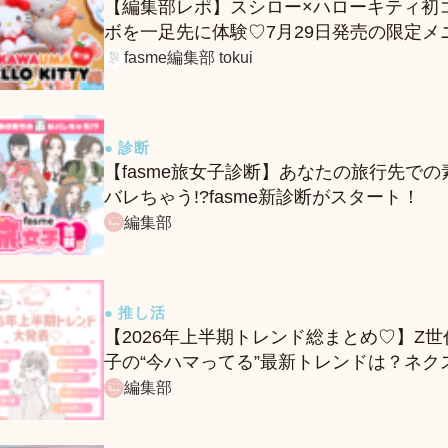
【編集部レポ】スシロー×ハローキティ初
ボを一足先に体験♡7月29日発売の限定メ
ー＆グッズをレポ！
fasme編集部 tokui
● 診断
【fasme旅女子診断】あなたの旅行先での
バレちゃう!?fasme新診断がスタート！
編集部
● 推し活
【2026年上半期トレンド総まとめ♡】Z世
子の“今ハマってる”最新トレンドは？ネク
バズ予報もチェック♪
編集部