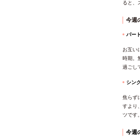
ると、
今週
パー
お互い
時期。
過ごし
シン
焦らず
すより
ツです
今週