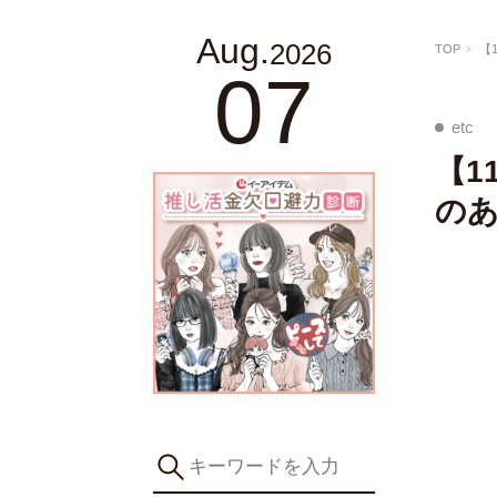
Aug.
2026
TOP
【
07
etc
【1
の