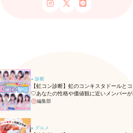
● 診断
【虹コン診断】虹のコンキスタドールとコ
♡あなたの性格や価値観に近いメンバーが
る、fasmeの新診断がスタート！
編集部
● グルメ