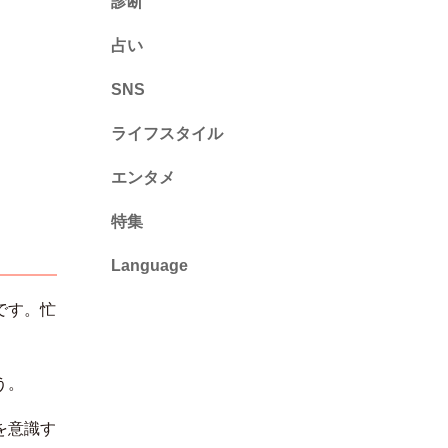
診断
診断
占い
心理テスト
SNS
ライフスタイル
推し活
エンタメ
カルチャー・暮らし
特集
Language
English
です。忙
ไทย
う。
简体中文
を意識す
繁體中文