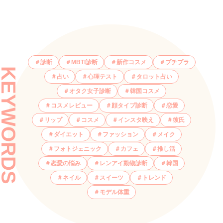
診断
MBTI診断
新作コスメ
プチプラ
KEYWORDS
占い
心理テスト
タロット占い
オタク女子診断
韓国コスメ
コスメレビュー
顔タイプ診断
恋愛
リップ
コスメ
インスタ映え
彼氏
ダイエット
ファッション
メイク
フォトジェニック
カフェ
推し活
恋愛の悩み
レンアイ動物診断
韓国
ネイル
スイーツ
トレンド
モデル体重