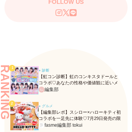
FOLLOW US
RANKING
● 診断
【虹コン診断】虹のコンキスタドールと
コラボ♡あなたの性格や価値観に近いメ
ンバーがわかる、fasmeの新診断がスター
編集部
ト！
● グルメ
【編集部レポ】スシロー×ハローキティ初
コラボを一足先に体験♡7月29日発売の限
定メニュー＆グッズをレポ！
fasme編集部 tokui