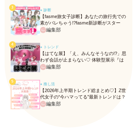
● 診断
【fasme旅女子診断】あなたの旅行先での
素がバレちゃう!?fasme新診断がスター
ト！
編集部
● トレンド
【はてな展】「え、みんなそうなの!?」思
わず会話が止まらない♡ 体験型展示『は
てな展』に行ってきたレポ
編集部
● 推し活
【2026年上半期トレンド総まとめ♡】Z世
代女子の“今ハマってる”最新トレンドは？
ネクストバズ予報もチェック♪
編集部