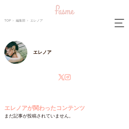
TOP
編集部
エレノア
エレノア
エレノアが関わったコンテンツ
まだ記事が投稿されていません。