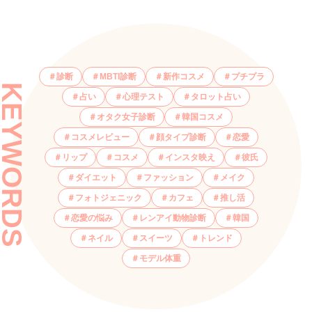
診断
MBTI診断
新作コスメ
プチプラ
KEYWORDS
占い
心理テスト
タロット占い
オタク女子診断
韓国コスメ
コスメレビュー
顔タイプ診断
恋愛
リップ
コスメ
インスタ映え
彼氏
ダイエット
ファッション
メイク
フォトジェニック
カフェ
推し活
恋愛の悩み
レンアイ動物診断
韓国
ネイル
スイーツ
トレンド
モデル体重