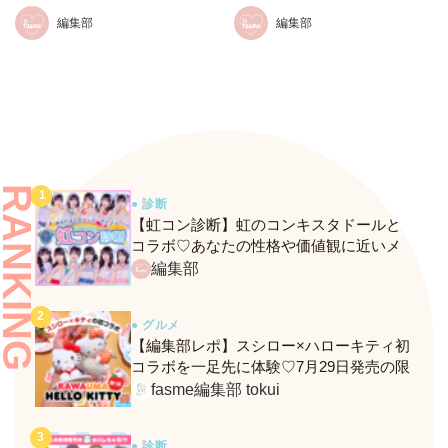
らしさの作り方＜後編＞
らしさの作り方＜前編＞
編集部
編集部
RANKING
● 診断
【虹コン診断】虹のコンキスタドールと
コラボ♡あなたの性格や価値観に近いメ
ンバーがわかる、fasmeの新診断がスター
編集部
ト！
● グルメ
【編集部レポ】スシロー×ハローキティ初
コラボを一足先に体験♡7月29日発売の限
定メニュー＆グッズをレポ！
fasme編集部 tokui
● 診断