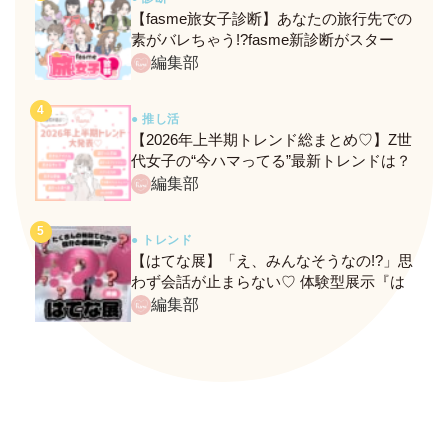
【fasme旅女子診断】あなたの旅行先での
素がバレちゃう!?fasme新診断がスター
ト！
編集部
● 推し活
【2026年上半期トレンド総まとめ♡】Z世
代女子の“今ハマってる”最新トレンドは？
ネクストバズ予報もチェック♪
編集部
● トレンド
【はてな展】「え、みんなそうなの!?」思
わず会話が止まらない♡ 体験型展示『は
てな展』に行ってきたレポ
編集部