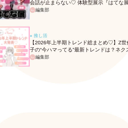
会話が止まらない♡ 体験型展示『はてな
に行ってきたレポ
編集部
● 推し活
【2026年上半期トレンド総まとめ♡】Z世
子の“今ハマってる”最新トレンドは？ネク
バズ予報もチェック♪
編集部