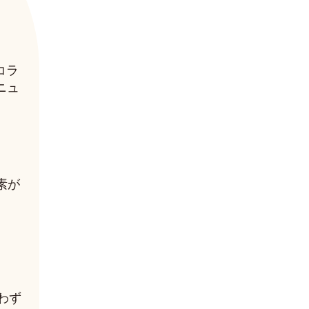
コラ
ニュ
素が
わず