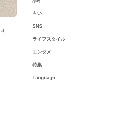
診断
診断
占い
心理テスト
SNS
フォ
ライフスタイル
推し活
エンタメ
カルチャー・暮らし
特集
Language
English
ไทย
简体中文
繁體中文