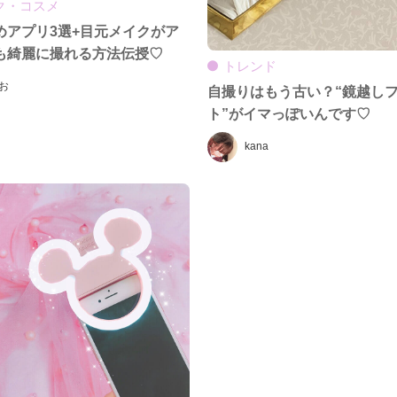
ク・コスメ
めアプリ3選+目元メイクがア
も綺麗に撮れる方法伝授♡
トレンド
お
自撮りはもう古い？“鏡越し
ト”がイマっぽいんです♡
kana