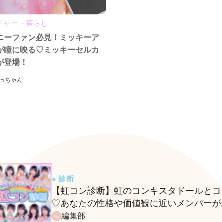
チャー・暮らし
ニーファン必見！ミッキーア
が瞳に映る♡ミッキーセルカ
が登場！
っちゃん
● 診断
【虹コン診断】虹のコンキスタドールとコ
♡あなたの性格や価値観に近いメンバーが
る、fasmeの新診断がスタート！
編集部