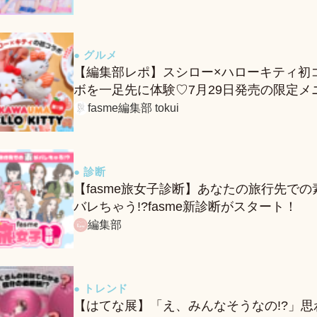
● グルメ
【編集部レポ】スシロー×ハローキティ初
ボを一足先に体験♡7月29日発売の限定メ
ー＆グッズをレポ！
fasme編集部 tokui
● 診断
【fasme旅女子診断】あなたの旅行先での
バレちゃう!?fasme新診断がスタート！
編集部
● トレンド
【はてな展】「え、みんなそうなの!?」思