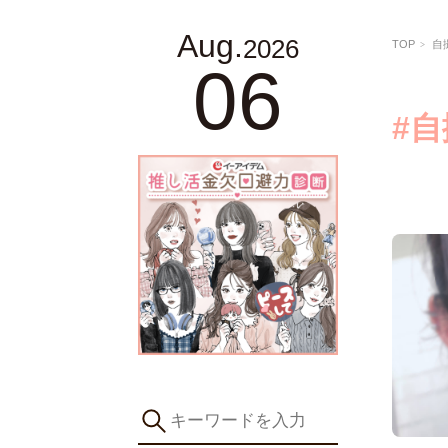
Aug.
2026
TOP
自
06
#