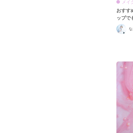
メイ
おすす
ップで
な