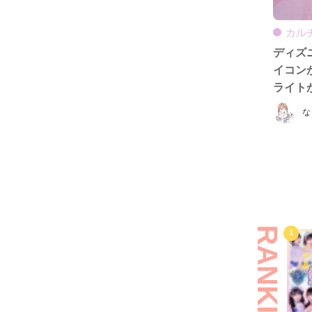
カル
ディズ
イコン
ライト
な
RANKING