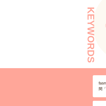
KEYWORDS
fa
間「