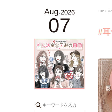
Aug.
2026
TOP
耳
07
#