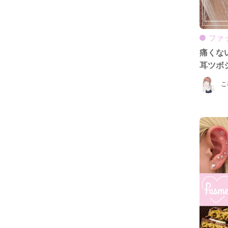
ファ
痛くな
耳ツボ
こ