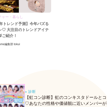
チャー・暮らし
25年トレンド予測】今年バズる
レ♡ 大注目のトレンドアイテ
挙ご紹介！
sme編集部 tokui
● 診断
【虹コン診断】虹のコンキスタドールとコ
♡あなたの性格や価値観に近いメンバーが