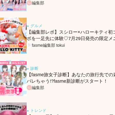
る、fasmeの新診断がスタート！
編集部
● グルメ
【編集部レポ】スシロー×ハローキティ初
ボを一足先に体験♡7月29日発売の限定メ
ー＆グッズをレポ！
fasme編集部 tokui
● 診断
【fasme旅女子診断】あなたの旅行先での
バレちゃう!?fasme新診断がスタート！
編集部
● トレンド