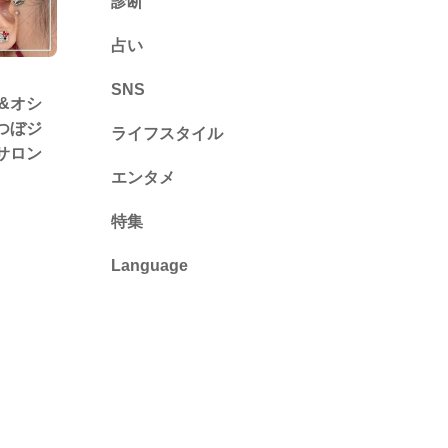
診断
診断
占い
心理テスト
SNS
&オシ
つぼジ
ライフスタイル
サロン
推し活
エンタメ
カルチャー・暮らし
特集
Language
English
ไทย
简体中文
繁體中文