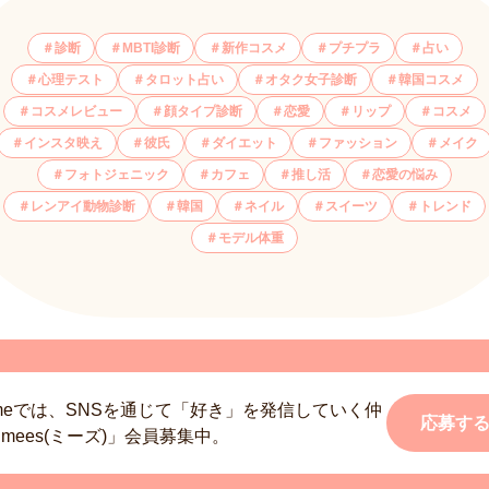
診断
MBTI診断
新作コスメ
プチプラ
占い
心理テスト
タロット占い
オタク女子診断
韓国コスメ
コスメレビュー
顔タイプ診断
恋愛
リップ
コスメ
インスタ映え
彼氏
ダイエット
ファッション
メイク
フォトジェニック
カフェ
推し活
恋愛の悩み
レンアイ動物診断
韓国
ネイル
スイーツ
トレンド
モデル体重
smeでは、SNSを通じて「好き」を発信していく仲
応募す
mees(ミーズ)」会員募集中。