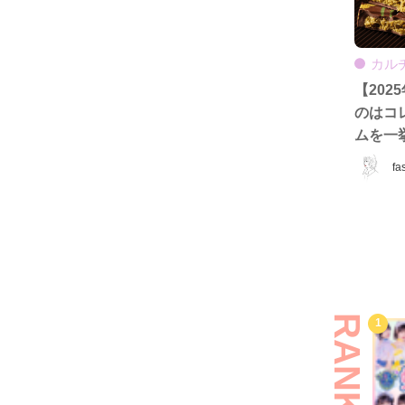
カル
【20
のはコ
ムを一
fa
RANKING