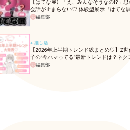
【はてな展】「え、みんなそうなの!?」思
会話が止まらない♡ 体験型展示『はてな
に行ってきたレポ
編集部
● 推し活
【2026年上半期トレンド総まとめ♡】Z世
子の“今ハマってる”最新トレンドは？ネク
バズ予報もチェック♪
編集部