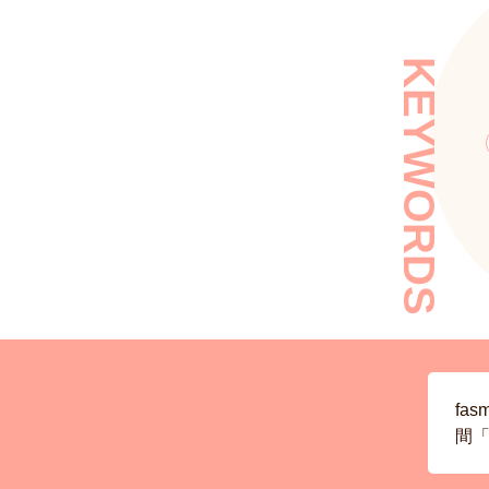
KEYWORDS
fa
間「