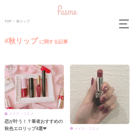
TOP
秋リップ
#秋リップ
に関する記事
メイク・コスメ
恋が叶う！？筆者おすすめの
秋色エロリップ4選❤︎
メイク・コスメ