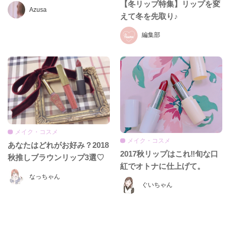
【冬リップ特集】リップを変
Azusa
えて冬を先取り♪
編集部
メイク・コスメ
メイク・コスメ
あなたはどれがお好み？2018
2017秋リップはこれ‼︎旬な口
秋推しブラウンリップ3選♡
紅でオトナに仕上げて。
なっちゃん
ぐいちゃん