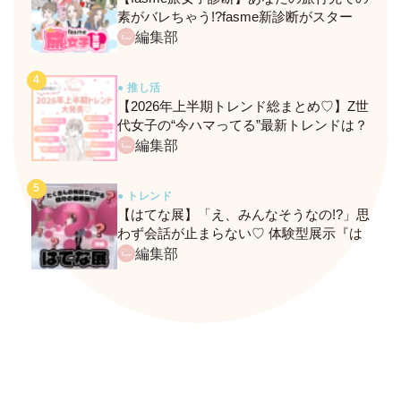
素がバレちゃう!?fasme新診断がスター
ト！
編集部
● 推し活
【2026年上半期トレンド総まとめ♡】Z世
代女子の“今ハマってる”最新トレンドは？
ネクストバズ予報もチェック♪
編集部
● トレンド
【はてな展】「え、みんなそうなの!?」思
わず会話が止まらない♡ 体験型展示『は
てな展』に行ってきたレポ
編集部