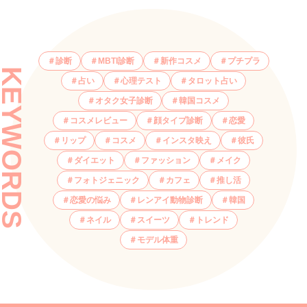
診断
MBTI診断
新作コスメ
プチプラ
KEYWORDS
占い
心理テスト
タロット占い
オタク女子診断
韓国コスメ
コスメレビュー
顔タイプ診断
恋愛
リップ
コスメ
インスタ映え
彼氏
ダイエット
ファッション
メイク
フォトジェニック
カフェ
推し活
恋愛の悩み
レンアイ動物診断
韓国
ネイル
スイーツ
トレンド
モデル体重