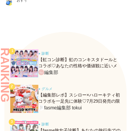
おすぅ
RANKING
● 診断
【虹コン診断】虹のコンキスタドールと
コラボ♡あなたの性格や価値観に近いメ
ンバーがわかる、fasmeの新診断がスター
編集部
ト！
● グルメ
【編集部レポ】スシロー×ハローキティ初
コラボを一足先に体験♡7月29日発売の限
定メニュー＆グッズをレポ！
fasme編集部 tokui
● 診断
【fasme旅女子診断】あなたの旅行先での