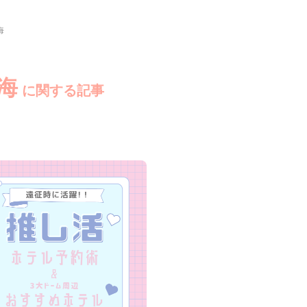
海
海
に関する記事