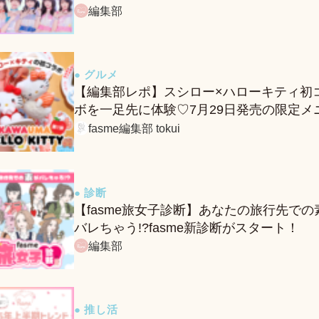
る、fasmeの新診断がスタート！
編集部
● グルメ
【編集部レポ】スシロー×ハローキティ初
ボを一足先に体験♡7月29日発売の限定メ
ー＆グッズをレポ！
fasme編集部 tokui
● 診断
【fasme旅女子診断】あなたの旅行先での
バレちゃう!?fasme新診断がスタート！
編集部
● 推し活