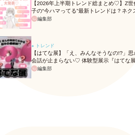
【2026年上半期トレンド総まとめ♡】Z世
子の“今ハマってる”最新トレンドは？ネク
バズ予報もチェック♪
編集部
● トレンド
【はてな展】「え、みんなそうなの!?」思
会話が止まらない♡ 体験型展示『はてな
に行ってきたレポ
編集部