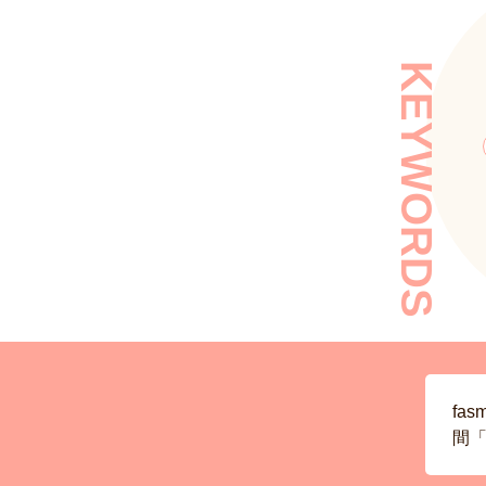
KEYWORDS
fa
間「