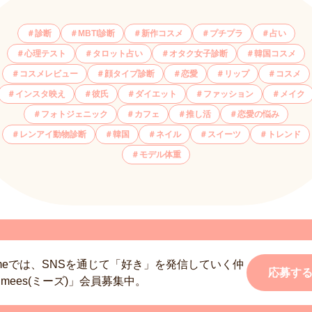
診断
MBTI診断
新作コスメ
プチプラ
占い
心理テスト
タロット占い
オタク女子診断
韓国コスメ
コスメレビュー
顔タイプ診断
恋愛
リップ
コスメ
インスタ映え
彼氏
ダイエット
ファッション
メイク
フォトジェニック
カフェ
推し活
恋愛の悩み
レンアイ動物診断
韓国
ネイル
スイーツ
トレンド
モデル体重
smeでは、SNSを通じて「好き」を発信していく仲
応募す
mees(ミーズ)」会員募集中。