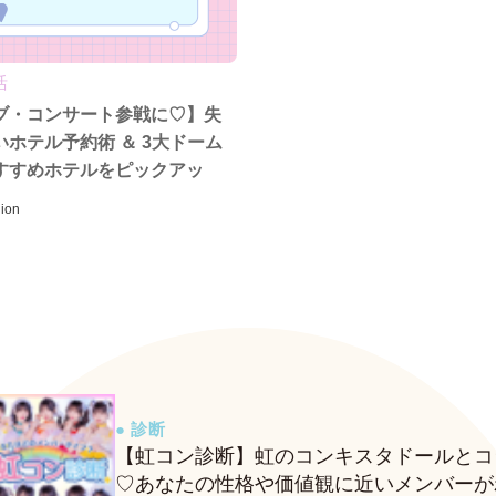
活
ブ・コンサート参戦に♡】失
いホテル予約術 ＆ 3大ドーム
すすめホテルをピックアッ
ion
● 診断
【虹コン診断】虹のコンキスタドールとコ
♡あなたの性格や価値観に近いメンバーが