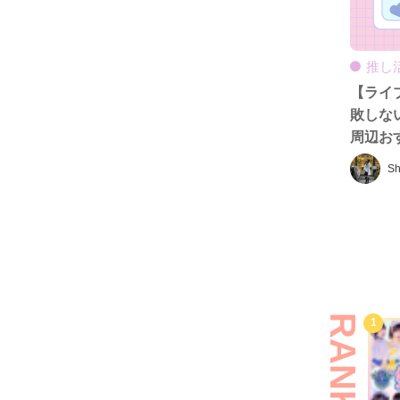
推し
【ライ
敗しな
周辺お
プ！
Sh
RANKING