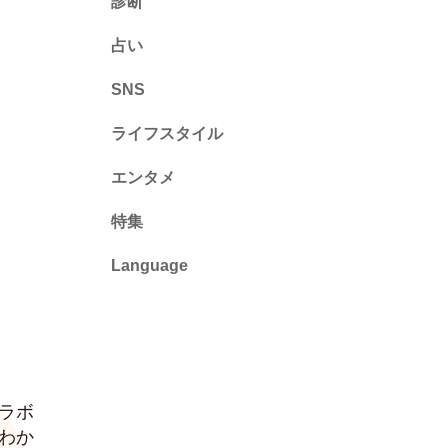
診断
診断
占い
心理テスト
SNS
ライフスタイル
推し活
エンタメ
カルチャー・暮らし
特集
Language
English
ไทย
简体中文
ラボ
繁體中文
わか