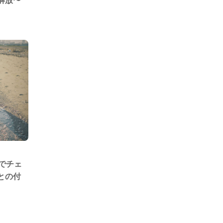
解放〜
한국어
でチェ
との付