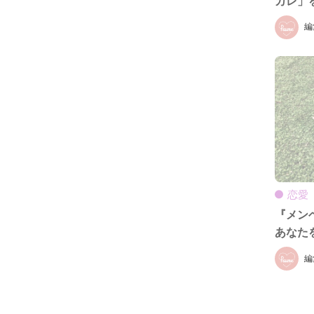
カレ」
編
恋愛
『メン
あなた
編