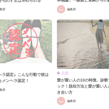
幸福論」〜嫉妬と束縛からの
を匂わす女は冷められる
編集部
集部
恋愛
ヘラ認定』こんな行動で彼は
愛が重い人の10の特徴。診断
をメンヘラ認定！
ック！脱却方法と愛が重い人
集部
き合い方
編集部