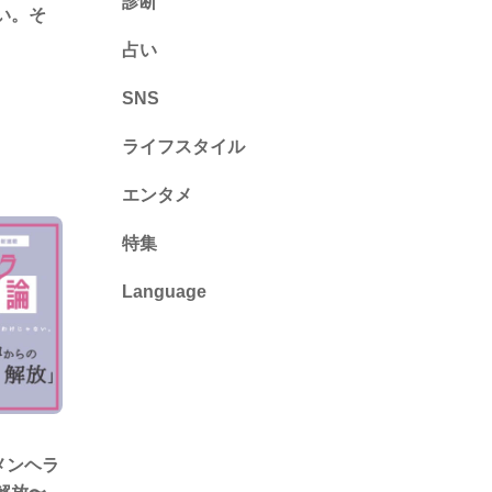
診断
い。そ
診断
占い
心理テスト
SNS
ライフスタイル
推し活
エンタメ
カルチャー・暮らし
特集
Language
English
ไทย
简体中文
メンヘラ
繁體中文