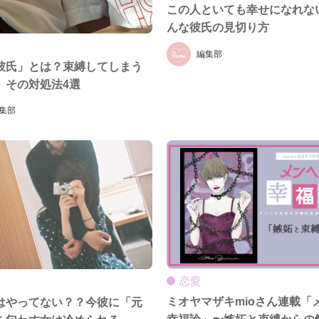
この人といても幸せになれな
んな彼氏の見切り方
編集部
彼氏」とは？束縛してしまう
、その対処法4選
集部
恋愛
ミオヤマザキmioさん連載「
はやってない？？今彼に「元