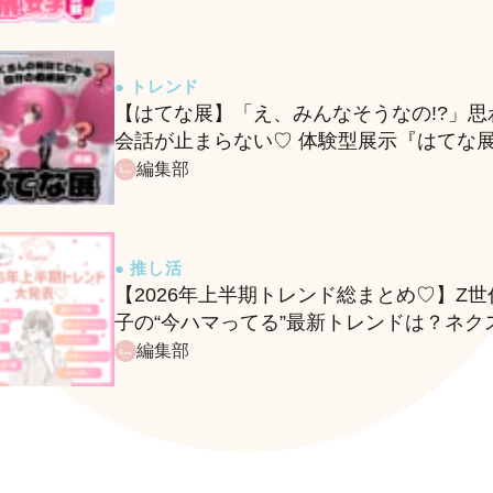
● トレンド
【はてな展】「え、みんなそうなの!?」思
会話が止まらない♡ 体験型展示『はてな
に行ってきたレポ
編集部
● 推し活
【2026年上半期トレンド総まとめ♡】Z世
子の“今ハマってる”最新トレンドは？ネク
バズ予報もチェック♪
編集部