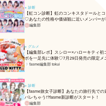
● 診断
【虹コン診断】虹のコンキスタドールとコ
♡あなたの性格や価値観に近いメンバーが
る、fasmeの新診断がスタート！
編集部
● グルメ
【編集部レポ】スシロー×ハローキティ初
ボを一足先に体験♡7月29日発売の限定メ
ー＆グッズをレポ！
fasme編集部 tokui
● 診断
【fasme旅女子診断】あなたの旅行先での
バレちゃう!?fasme新診断がスタート！
編集部