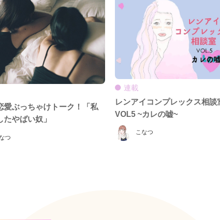
連載
レンアイコンプレックス相
恋愛ぶっちゃけトーク！「私
VOL5 ~カレの嘘~
したやばい奴」
こなつ
なつ