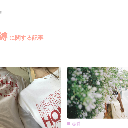
縛
縛
に関する記事
恋愛