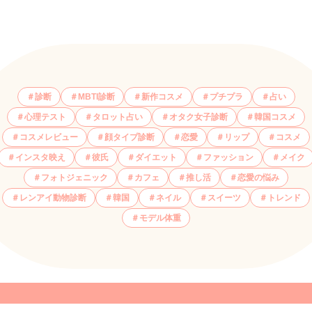
診断
MBTI診断
新作コスメ
プチプラ
占い
心理テスト
タロット占い
オタク女子診断
韓国コスメ
コスメレビュー
顔タイプ診断
恋愛
リップ
コスメ
インスタ映え
彼氏
ダイエット
ファッション
メイク
フォトジェニック
カフェ
推し活
恋愛の悩み
レンアイ動物診断
韓国
ネイル
スイーツ
トレンド
モデル体重