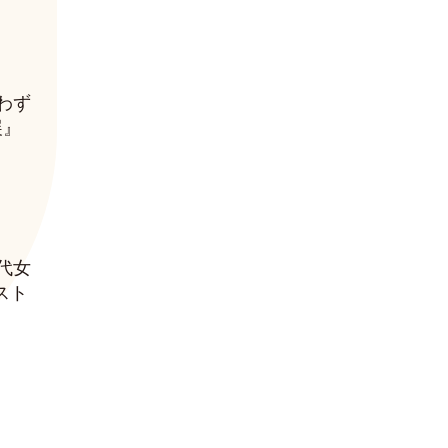
わず
展』
代女
スト