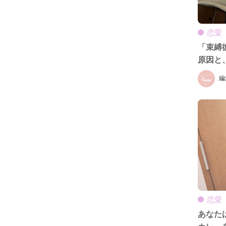
恋愛
「束縛
原因と
編
恋愛
あなた