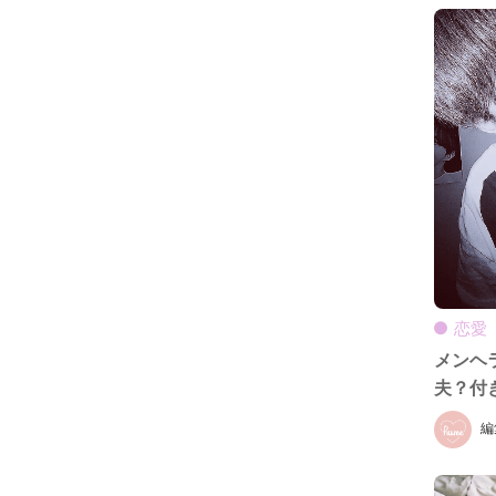
恋愛
メンヘ
夫？付
編