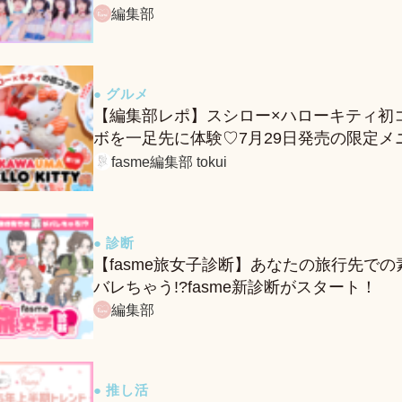
る、fasmeの新診断がスタート！
編集部
● グルメ
【編集部レポ】スシロー×ハローキティ初
ボを一足先に体験♡7月29日発売の限定メ
ー＆グッズをレポ！
fasme編集部 tokui
● 診断
【fasme旅女子診断】あなたの旅行先での
バレちゃう!?fasme新診断がスタート！
編集部
● 推し活