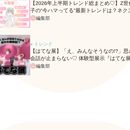
【2026年上半期トレンド総まとめ♡】Z世
子の“今ハマってる”最新トレンドは？ネク
バズ予報もチェック♪
編集部
● トレンド
【はてな展】「え、みんなそうなの!?」思
会話が止まらない♡ 体験型展示『はてな
に行ってきたレポ
編集部