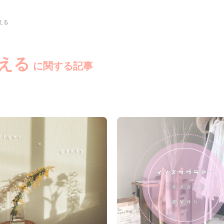
える
映える
に関する記事