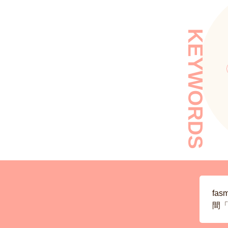
KEYWORDS
fa
間「