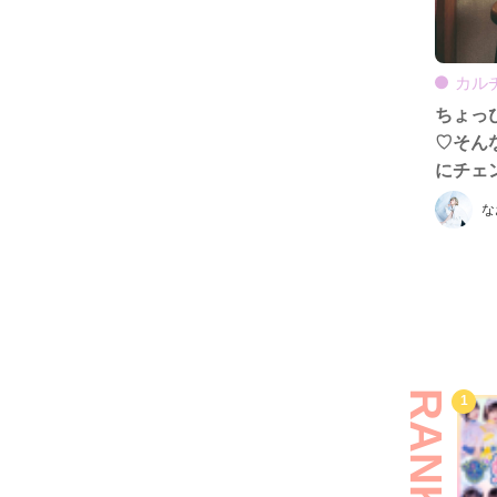
カル
ちょっ
♡そん
にチェン
な
RANKING