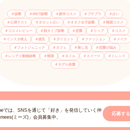
診断
MBTI診断
新作コスメ
プチプラ
占い
心理テスト
タロット占い
オタク女子診断
韓国コスメ
コスメレビュー
顔タイプ診断
恋愛
リップ
コスメ
インスタ映え
彼氏
ダイエット
ファッション
メイク
フォトジェニック
カフェ
推し活
恋愛の悩み
レンアイ動物診断
韓国
ネイル
スイーツ
トレンド
モデル体重
smeでは、SNSを通じて「好き」を発信していく仲
応募す
mees(ミーズ)」会員募集中。