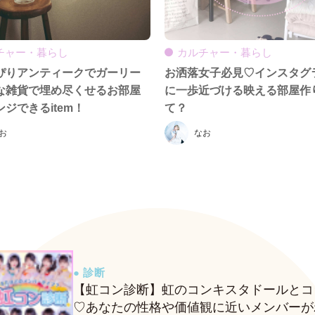
チャー・暮らし
カルチャー・暮らし
ぴりアンティークでガーリー
お洒落女子必見♡インスタグ
な雑貨で埋め尽くせるお部屋
に一歩近づける映える部屋作
ジできるitem！
て？
お
なお
● 診断
【虹コン診断】虹のコンキスタドールとコ
♡あなたの性格や価値観に近いメンバーが