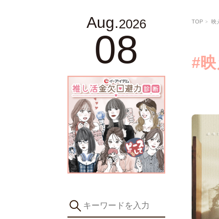
Aug.
2026
TOP
映
08
#