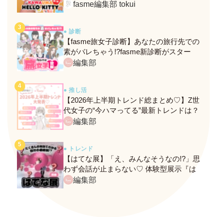
定メニュー＆グッズをレポ！
fasme編集部 tokui
● 診断
【fasme旅女子診断】あなたの旅行先での
素がバレちゃう!?fasme新診断がスター
ト！
編集部
● 推し活
【2026年上半期トレンド総まとめ♡】Z世
代女子の“今ハマってる”最新トレンドは？
ネクストバズ予報もチェック♪
編集部
● トレンド
【はてな展】「え、みんなそうなの!?」思
わず会話が止まらない♡ 体験型展示『は
てな展』に行ってきたレポ
編集部