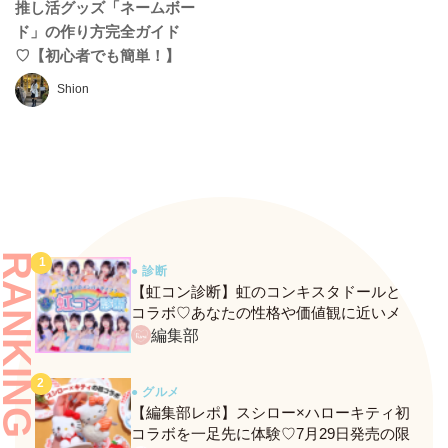
推し活グッズ「ネームボー
ド」の作り方完全ガイド
♡【初心者でも簡単！】
Shion
RANKING
● 診断
【虹コン診断】虹のコンキスタドールと
コラボ♡あなたの性格や価値観に近いメ
ンバーがわかる、fasmeの新診断がスター
編集部
ト！
● グルメ
【編集部レポ】スシロー×ハローキティ初
コラボを一足先に体験♡7月29日発売の限