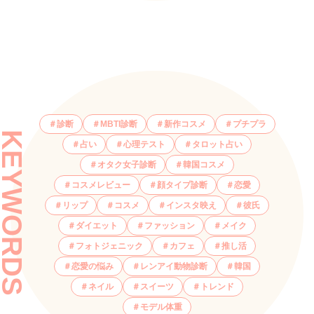
診断
MBTI診断
新作コスメ
プチプラ
KEYWORDS
占い
心理テスト
タロット占い
オタク女子診断
韓国コスメ
コスメレビュー
顔タイプ診断
恋愛
リップ
コスメ
インスタ映え
彼氏
ダイエット
ファッション
メイク
フォトジェニック
カフェ
推し活
恋愛の悩み
レンアイ動物診断
韓国
ネイル
スイーツ
トレンド
モデル体重