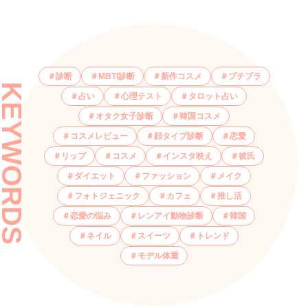
診断
MBTI診断
新作コスメ
プチプラ
KEYWORDS
占い
心理テスト
タロット占い
オタク女子診断
韓国コスメ
コスメレビュー
顔タイプ診断
恋愛
リップ
コスメ
インスタ映え
彼氏
ダイエット
ファッション
メイク
フォトジェニック
カフェ
推し活
恋愛の悩み
レンアイ動物診断
韓国
ネイル
スイーツ
トレンド
モデル体重