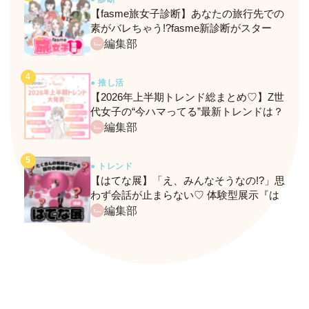
【fasme旅女子診断】あなたの旅行先での
素がバレちゃう!?fasme新診断がスター
ト！
編集部
● 推し活
【2026年上半期トレンド総まとめ♡】Z世
代女子の“今ハマってる”最新トレンドは？
ネクストバズ予報もチェック♪
編集部
● トレンド
【はてな展】「え、みんなそうなの!?」思
わず会話が止まらない♡ 体験型展示『は
てな展』に行ってきたレポ
編集部