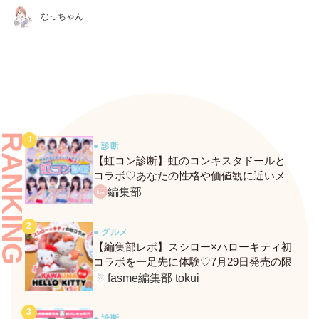
なっちゃん
RANKING
● 診断
【虹コン診断】虹のコンキスタドールと
コラボ♡あなたの性格や価値観に近いメ
ンバーがわかる、fasmeの新診断がスター
編集部
ト！
● グルメ
【編集部レポ】スシロー×ハローキティ初
コラボを一足先に体験♡7月29日発売の限
定メニュー＆グッズをレポ！
fasme編集部 tokui
● 診断