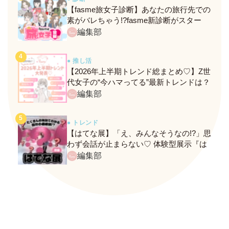
【fasme旅女子診断】あなたの旅行先での
素がバレちゃう!?fasme新診断がスター
ト！
編集部
● 推し活
【2026年上半期トレンド総まとめ♡】Z世
代女子の“今ハマってる”最新トレンドは？
ネクストバズ予報もチェック♪
編集部
● トレンド
【はてな展】「え、みんなそうなの!?」思
わず会話が止まらない♡ 体験型展示『は
てな展』に行ってきたレポ
編集部