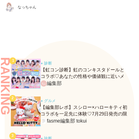
なっちゃん
RANKING
● 診断
【虹コン診断】虹のコンキスタドールと
コラボ♡あなたの性格や価値観に近いメ
ンバーがわかる、fasmeの新診断がスター
編集部
ト！
● グルメ
【編集部レポ】スシロー×ハローキティ初
コラボを一足先に体験♡7月29日発売の限
定メニュー＆グッズをレポ！
fasme編集部 tokui
● 診断