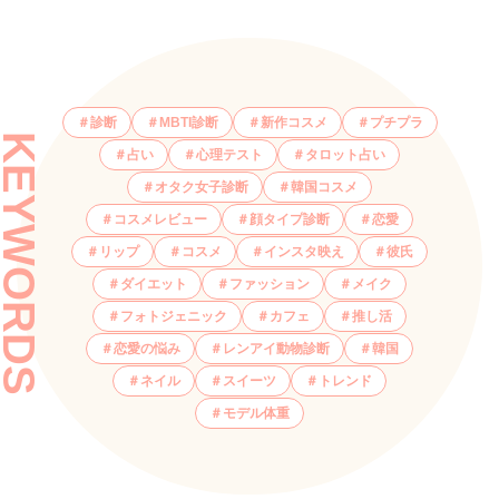
診断
MBTI診断
新作コスメ
プチプラ
KEYWORDS
占い
心理テスト
タロット占い
オタク女子診断
韓国コスメ
コスメレビュー
顔タイプ診断
恋愛
リップ
コスメ
インスタ映え
彼氏
ダイエット
ファッション
メイク
フォトジェニック
カフェ
推し活
恋愛の悩み
レンアイ動物診断
韓国
ネイル
スイーツ
トレンド
モデル体重