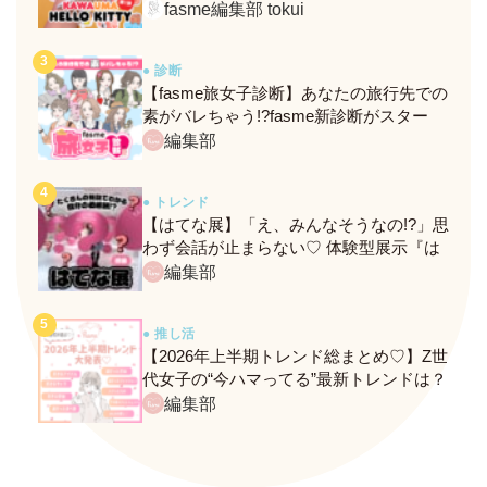
定メニュー＆グッズをレポ！
fasme編集部 tokui
● 診断
【fasme旅女子診断】あなたの旅行先での
素がバレちゃう!?fasme新診断がスター
ト！
編集部
● トレンド
【はてな展】「え、みんなそうなの!?」思
わず会話が止まらない♡ 体験型展示『は
てな展』に行ってきたレポ
編集部
● 推し活
【2026年上半期トレンド総まとめ♡】Z世
代女子の“今ハマってる”最新トレンドは？
ネクストバズ予報もチェック♪
編集部