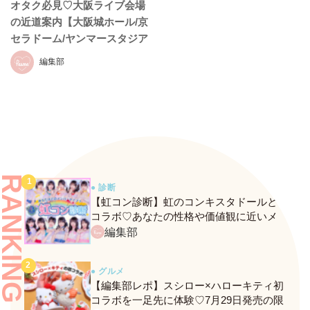
オタク必見♡大阪ライブ会場
の近道案内【大阪城ホール/京
セラドーム/ヤンマースタジア
ム長居】
編集部
RANKING
● 診断
【虹コン診断】虹のコンキスタドールと
コラボ♡あなたの性格や価値観に近いメ
ンバーがわかる、fasmeの新診断がスター
編集部
ト！
● グルメ
【編集部レポ】スシロー×ハローキティ初
コラボを一足先に体験♡7月29日発売の限