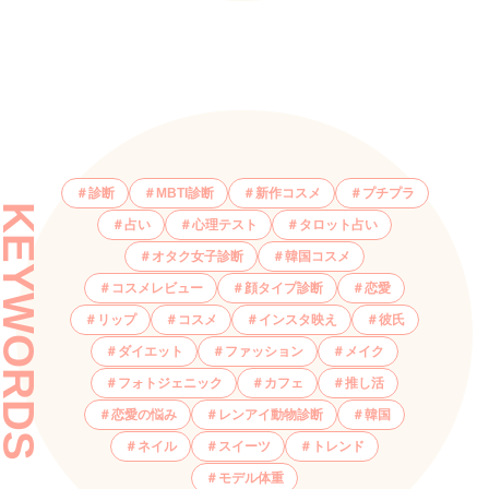
診断
MBTI診断
新作コスメ
プチプラ
KEYWORDS
占い
心理テスト
タロット占い
オタク女子診断
韓国コスメ
コスメレビュー
顔タイプ診断
恋愛
リップ
コスメ
インスタ映え
彼氏
ダイエット
ファッション
メイク
フォトジェニック
カフェ
推し活
恋愛の悩み
レンアイ動物診断
韓国
ネイル
スイーツ
トレンド
モデル体重