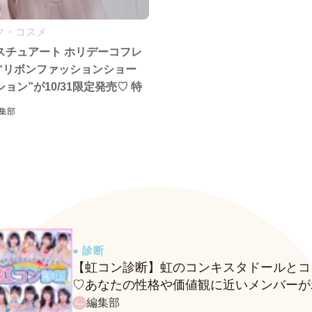
ク・コスメ
スチュアート ホリデーコフレ
】“リボンファッションショー
ョン”が10/31限定発売♡ 特
を彩る華やかコスメが登場！
集部
● 診断
【虹コン診断】虹のコンキスタドールとコ
♡あなたの性格や価値観に近いメンバーが
る、fasmeの新診断がスタート！
編集部