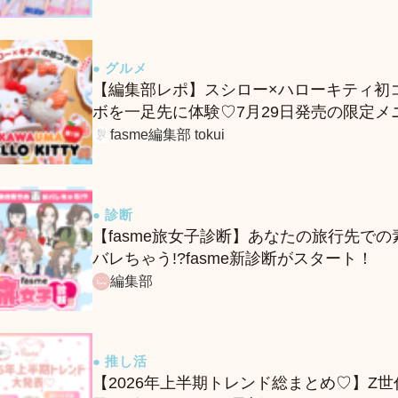
● グルメ
【編集部レポ】スシロー×ハローキティ初
ボを一足先に体験♡7月29日発売の限定メ
ー＆グッズをレポ！
fasme編集部 tokui
● 診断
【fasme旅女子診断】あなたの旅行先での
バレちゃう!?fasme新診断がスタート！
編集部
● 推し活
【2026年上半期トレンド総まとめ♡】Z世