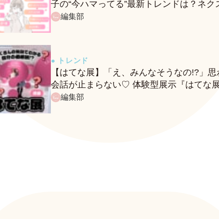
子の“今ハマってる”最新トレンドは？ネク
バズ予報もチェック♪
編集部
● トレンド
【はてな展】「え、みんなそうなの!?」思
会話が止まらない♡ 体験型展示『はてな
に行ってきたレポ
編集部