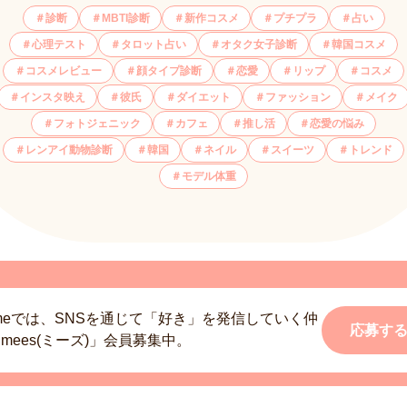
診断
MBTI診断
新作コスメ
プチプラ
占い
心理テスト
タロット占い
オタク女子診断
韓国コスメ
コスメレビュー
顔タイプ診断
恋愛
リップ
コスメ
インスタ映え
彼氏
ダイエット
ファッション
メイク
フォトジェニック
カフェ
推し活
恋愛の悩み
レンアイ動物診断
韓国
ネイル
スイーツ
トレンド
モデル体重
smeでは、SNSを通じて「好き」を発信していく仲
応募す
mees(ミーズ)」会員募集中。