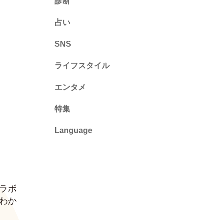
診断
診断
占い
心理テスト
SNS
ライフスタイル
推し活
エンタメ
カルチャー・暮らし
特集
Language
English
ไทย
ラボ
简体中文
わか
繁體中文