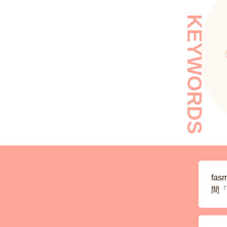
KEYWORDS
fa
間「