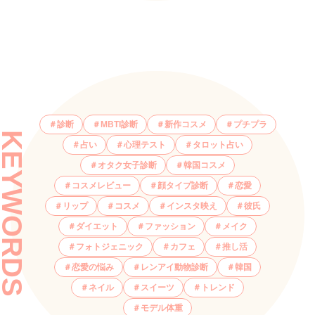
診断
MBTI診断
新作コスメ
プチプラ
KEYWORDS
占い
心理テスト
タロット占い
オタク女子診断
韓国コスメ
コスメレビュー
顔タイプ診断
恋愛
リップ
コスメ
インスタ映え
彼氏
ダイエット
ファッション
メイク
フォトジェニック
カフェ
推し活
恋愛の悩み
レンアイ動物診断
韓国
ネイル
スイーツ
トレンド
モデル体重