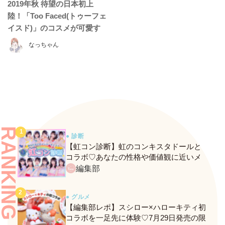
2019年秋 待望の日本初上
陸！「Too Faced(トゥーフェ
イスド)」のコスメが可愛す
ぎるって噂♡
なっちゃん
RANKING
● 診断
【虹コン診断】虹のコンキスタドールと
コラボ♡あなたの性格や価値観に近いメ
ンバーがわかる、fasmeの新診断がスター
編集部
ト！
● グルメ
【編集部レポ】スシロー×ハローキティ初
コラボを一足先に体験♡7月29日発売の限