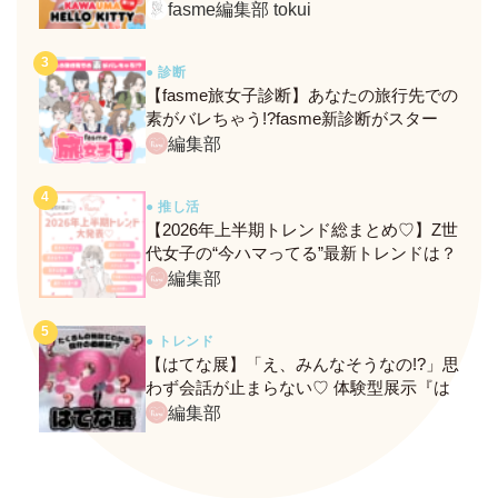
定メニュー＆グッズをレポ！
fasme編集部 tokui
● 診断
【fasme旅女子診断】あなたの旅行先での
素がバレちゃう!?fasme新診断がスター
ト！
編集部
● 推し活
【2026年上半期トレンド総まとめ♡】Z世
代女子の“今ハマってる”最新トレンドは？
ネクストバズ予報もチェック♪
編集部
● トレンド
【はてな展】「え、みんなそうなの!?」思
わず会話が止まらない♡ 体験型展示『は
てな展』に行ってきたレポ
編集部