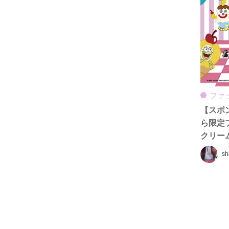
ファ
【スポン
ら限定
クリー
ズが登
sh