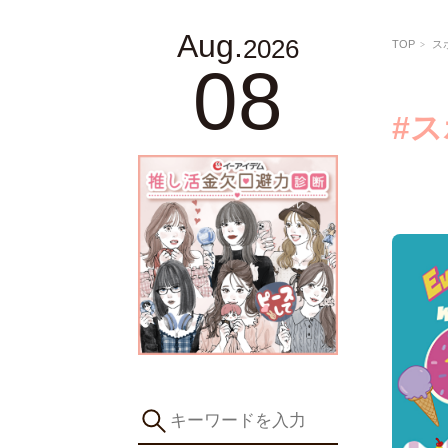
Aug.
2026
TOP
ス
08
#