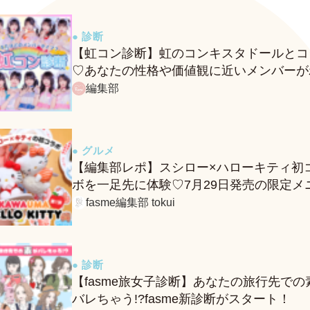
● 診断
【虹コン診断】虹のコンキスタドールとコ
♡あなたの性格や価値観に近いメンバーが
る、fasmeの新診断がスタート！
編集部
● グルメ
【編集部レポ】スシロー×ハローキティ初
ボを一足先に体験♡7月29日発売の限定メ
ー＆グッズをレポ！
fasme編集部 tokui
● 診断
【fasme旅女子診断】あなたの旅行先での
バレちゃう!?fasme新診断がスタート！