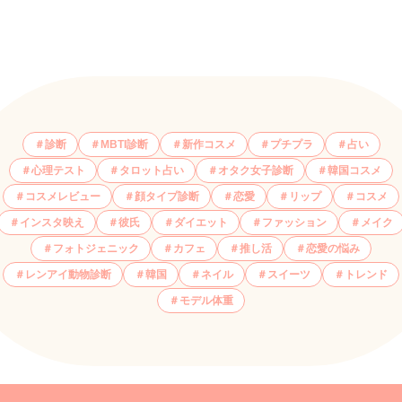
診断
MBTI診断
新作コスメ
プチプラ
占い
心理テスト
タロット占い
オタク女子診断
韓国コスメ
コスメレビュー
顔タイプ診断
恋愛
リップ
コスメ
インスタ映え
彼氏
ダイエット
ファッション
メイク
フォトジェニック
カフェ
推し活
恋愛の悩み
レンアイ動物診断
韓国
ネイル
スイーツ
トレンド
モデル体重