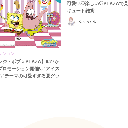
可愛い♡楽しい♡PLAZAで
キュート雑貨
なっちゃん
ッション
ジ・ボブ × PLAZA】6/27か
プロモーション開催♡“アイス
ム”テーマの可愛すぎる夏グッ
場！
ini