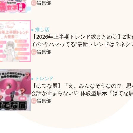
編集部
● 推し活
【2026年上半期トレンド総まとめ♡】Z世
子の“今ハマってる”最新トレンドは？ネク
バズ予報もチェック♪
編集部
● トレンド
【はてな展】「え、みんなそうなの!?」思
会話が止まらない♡ 体験型展示『はてな
に行ってきたレポ
編集部