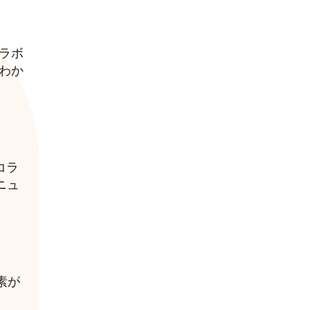
한국어
ラボ
わか
コラ
ニュ
素が