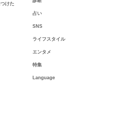
診断
見つけた
診断
占い
心理テスト
SNS
ライフスタイル
推し活
エンタメ
カルチャー・暮らし
特集
Language
English
ไทย
简体中文
繁體中文