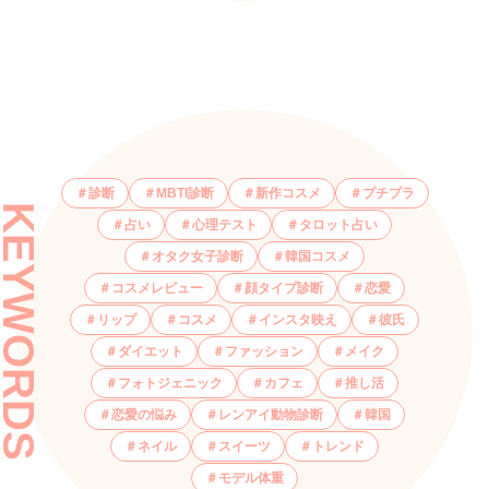
診断
MBTI診断
新作コスメ
プチプラ
KEYWORDS
占い
心理テスト
タロット占い
オタク女子診断
韓国コスメ
コスメレビュー
顔タイプ診断
恋愛
リップ
コスメ
インスタ映え
彼氏
ダイエット
ファッション
メイク
フォトジェニック
カフェ
推し活
恋愛の悩み
レンアイ動物診断
韓国
ネイル
スイーツ
トレンド
モデル体重