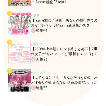
定メニュー＆グッズをレポ！
fasme編集部 tokui
● 診断
【fasme旅女子診断】あなたの旅行先での
素がバレちゃう!?fasme新診断がスター
ト！
編集部
● 推し活
【2026年上半期トレンド総まとめ♡】Z世
代女子の“今ハマってる”最新トレンドは？
ネクストバズ予報もチェック♪
編集部
● トレンド
【はてな展】「え、みんなそうなの!?」思
わず会話が止まらない♡ 体験型展示『は
てな展』に行ってきたレポ
編集部