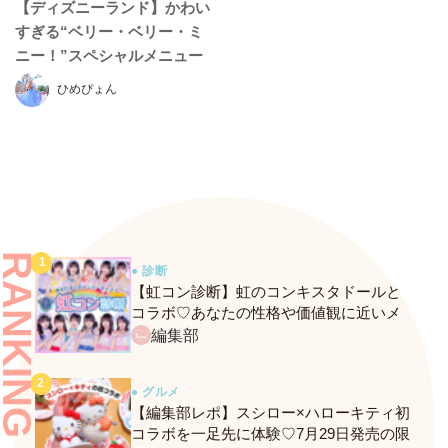
【ディズニーランド】かわい
すぎる“ベリー・ベリー・ミ
ニー！”スペシャルメニュー
はもうチェックした？
ひめぴょん
RANKING
● 診断
【虹コン診断】虹のコンキスタドールと
コラボ♡あなたの性格や価値観に近いメ
ンバーがわかる、fasmeの新診断がスター
編集部
ト！
● グルメ
【編集部レポ】スシロー×ハローキティ初
コラボを一足先に体験♡7月29日発売の限