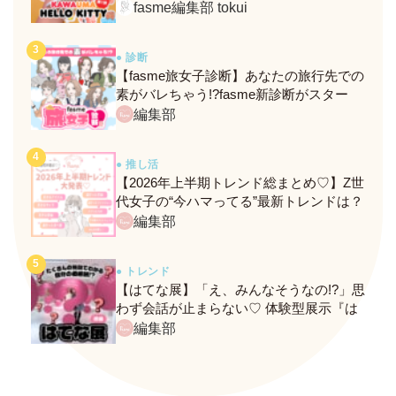
定メニュー＆グッズをレポ！
fasme編集部 tokui
● 診断
【fasme旅女子診断】あなたの旅行先での
素がバレちゃう!?fasme新診断がスター
ト！
編集部
● 推し活
【2026年上半期トレンド総まとめ♡】Z世
代女子の“今ハマってる”最新トレンドは？
ネクストバズ予報もチェック♪
編集部
● トレンド
【はてな展】「え、みんなそうなの!?」思
わず会話が止まらない♡ 体験型展示『は
てな展』に行ってきたレポ
編集部