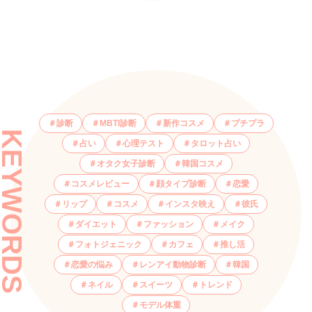
診断
MBTI診断
新作コスメ
プチプラ
KEYWORDS
占い
心理テスト
タロット占い
オタク女子診断
韓国コスメ
コスメレビュー
顔タイプ診断
恋愛
リップ
コスメ
インスタ映え
彼氏
ダイエット
ファッション
メイク
フォトジェニック
カフェ
推し活
恋愛の悩み
レンアイ動物診断
韓国
ネイル
スイーツ
トレンド
モデル体重