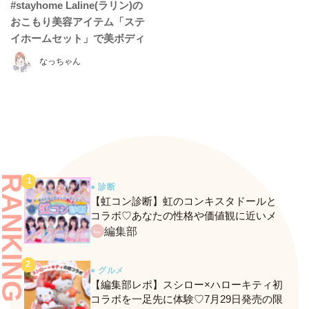
#stayhome Laline(ラリン)の
おこもり美容アイテム「ステ
イホームセット」で美ボディ
に♡
なっちゃん
RANKING
● 診断
【虹コン診断】虹のコンキスタドールと
コラボ♡あなたの性格や価値観に近いメ
ンバーがわかる、fasmeの新診断がスター
編集部
ト！
● グルメ
【編集部レポ】スシロー×ハローキティ初
コラボを一足先に体験♡7月29日発売の限