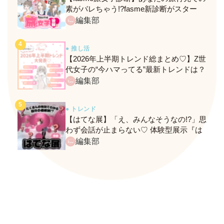
素がバレちゃう!?fasme新診断がスター
ト！
編集部
● 推し活
【2026年上半期トレンド総まとめ♡】Z世
代女子の“今ハマってる”最新トレンドは？
ネクストバズ予報もチェック♪
編集部
● トレンド
【はてな展】「え、みんなそうなの!?」思
わず会話が止まらない♡ 体験型展示『は
てな展』に行ってきたレポ
編集部