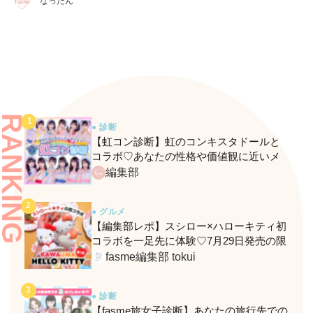
なったん
RANKING
● 診断
【虹コン診断】虹のコンキスタドールと
コラボ♡あなたの性格や価値観に近いメ
ンバーがわかる、fasmeの新診断がスター
編集部
ト！
● グルメ
【編集部レポ】スシロー×ハローキティ初
コラボを一足先に体験♡7月29日発売の限
定メニュー＆グッズをレポ！
fasme編集部 tokui
● 診断
【fasme旅女子診断】あなたの旅行先での