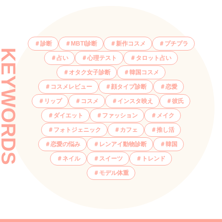
診断
MBTI診断
新作コスメ
プチプラ
KEYWORDS
占い
心理テスト
タロット占い
オタク女子診断
韓国コスメ
コスメレビュー
顔タイプ診断
恋愛
リップ
コスメ
インスタ映え
彼氏
ダイエット
ファッション
メイク
フォトジェニック
カフェ
推し活
恋愛の悩み
レンアイ動物診断
韓国
ネイル
スイーツ
トレンド
モデル体重