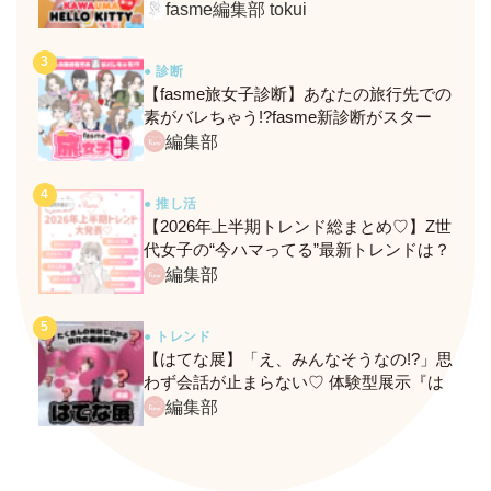
定メニュー＆グッズをレポ！
fasme編集部 tokui
● 診断
【fasme旅女子診断】あなたの旅行先での
素がバレちゃう!?fasme新診断がスター
ト！
編集部
● 推し活
【2026年上半期トレンド総まとめ♡】Z世
代女子の“今ハマってる”最新トレンドは？
ネクストバズ予報もチェック♪
編集部
● トレンド
【はてな展】「え、みんなそうなの!?」思
わず会話が止まらない♡ 体験型展示『は
てな展』に行ってきたレポ
編集部