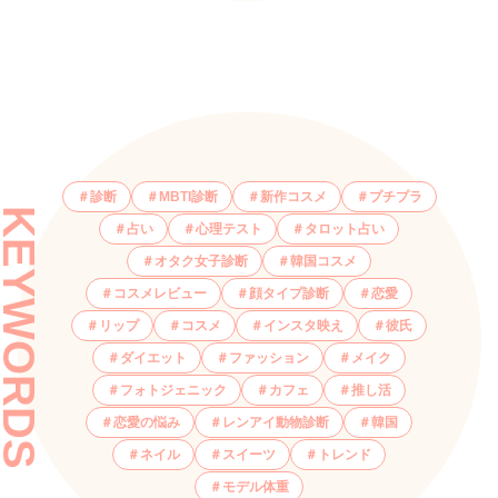
診断
MBTI診断
新作コスメ
プチプラ
KEYWORDS
占い
心理テスト
タロット占い
オタク女子診断
韓国コスメ
コスメレビュー
顔タイプ診断
恋愛
リップ
コスメ
インスタ映え
彼氏
ダイエット
ファッション
メイク
フォトジェニック
カフェ
推し活
恋愛の悩み
レンアイ動物診断
韓国
ネイル
スイーツ
トレンド
モデル体重