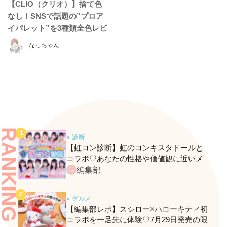
【CLIO（クリオ）】捨て色
なし！SNSで話題の”プロア
イパレット”を3種類全色レビ
ュー♡
なっちゃん
RANKING
● 診断
【虹コン診断】虹のコンキスタドールと
コラボ♡あなたの性格や価値観に近いメ
ンバーがわかる、fasmeの新診断がスター
編集部
ト！
● グルメ
【編集部レポ】スシロー×ハローキティ初
コラボを一足先に体験♡7月29日発売の限