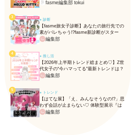
定メニュー＆グッズをレポ！
fasme編集部 tokui
● 診断
【fasme旅女子診断】あなたの旅行先での
素がバレちゃう!?fasme新診断がスター
ト！
編集部
● 推し活
【2026年上半期トレンド総まとめ♡】Z世
代女子の“今ハマってる”最新トレンドは？
ネクストバズ予報もチェック♪
編集部
● トレンド
【はてな展】「え、みんなそうなの!?」思
わず会話が止まらない♡ 体験型展示『は
てな展』に行ってきたレポ
編集部