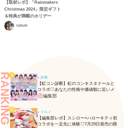
【取材レポ】「Rainmakers
Christmas 2024」限定ギフト
＆特典が満載のホリデー
POPUP♡
natsuki
RANKING
● 診断
【虹コン診断】虹のコンキスタドールと
コラボ♡あなたの性格や価値観に近いメ
ンバーがわかる、fasmeの新診断がスター
編集部
ト！
● グルメ
【編集部レポ】スシロー×ハローキティ初
コラボを一足先に体験♡7月29日発売の限