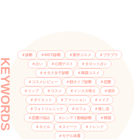
診断
MBTI診断
新作コスメ
プチプラ
KEYWORDS
占い
心理テスト
タロット占い
オタク女子診断
韓国コスメ
コスメレビュー
顔タイプ診断
恋愛
リップ
コスメ
インスタ映え
彼氏
ダイエット
ファッション
メイク
フォトジェニック
カフェ
推し活
恋愛の悩み
レンアイ動物診断
韓国
ネイル
スイーツ
トレンド
モデル体重