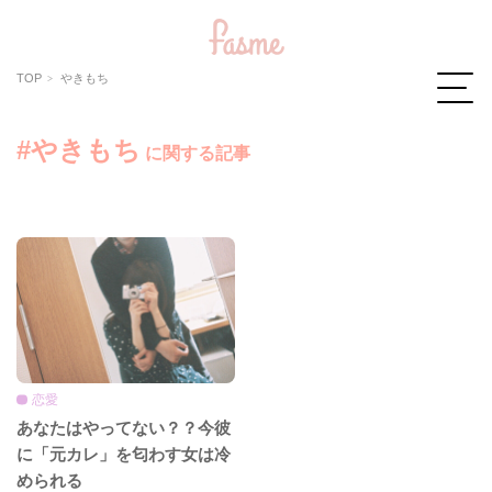
TOP
やきもち
#やきもち
に関する記事
恋愛
あなたはやってない？？今彼
に「元カレ」を匂わす女は冷
められる