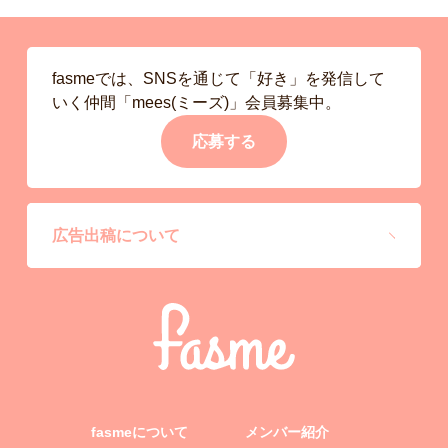
fasmeでは、SNSを通じて「好き」を発信して
いく仲間「mees(ミーズ)」会員募集中。
応募する
広告出稿について
fasmeについて
メンバー紹介