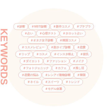
診断
MBTI診断
新作コスメ
プチプラ
KEYWORDS
占い
心理テスト
タロット占い
オタク女子診断
韓国コスメ
コスメレビュー
顔タイプ診断
恋愛
リップ
コスメ
インスタ映え
彼氏
ダイエット
ファッション
メイク
フォトジェニック
カフェ
推し活
恋愛の悩み
レンアイ動物診断
韓国
ネイル
スイーツ
トレンド
モデル体重