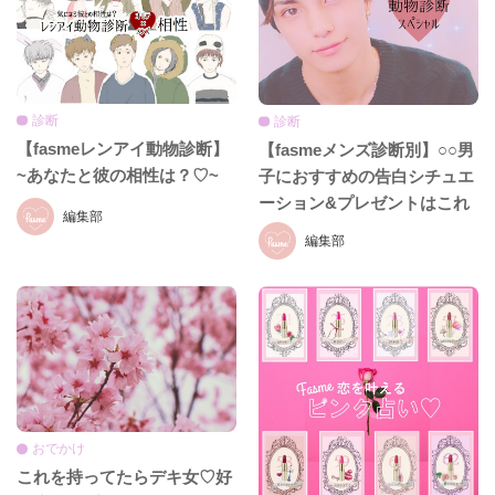
診断
診断
【fasmeレンアイ動物診断】
【fasmeメンズ診断別】○○男
~あなたと彼の相性は？♡~
子におすすめの告白シチュエ
ーション&プレゼントはこれ
編集部
だ！！
編集部
おでかけ
これを持ってたらデキ女♡好