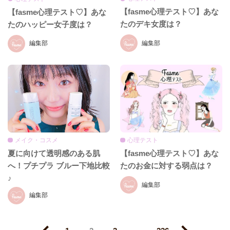
【fasme心理テスト♡】あな
【fasme心理テスト♡】あな
たのデキ女度は？
たのハッピー女子度は？
編集部
編集部
メイク・コスメ
心理テスト
夏に向けて透明感のある肌
【fasme心理テスト♡】あな
へ！プチプラ ブルー下地比較
たのお金に対する弱点は？
♪
編集部
編集部