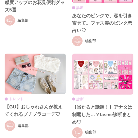
感度アップのお花見便利グッ
診断
ズ5選
あなたのピンクで、恋を引き
編集部
寄せて。ファス美のピンク恋
占い♡
編集部
トレンド
診断
【GU】おしゃれさんが教え
【当たると話題！】アナタは
てくれるプチプラコーデ♡
制覇した…？fasme診断まと
め♡
編集部
編集部