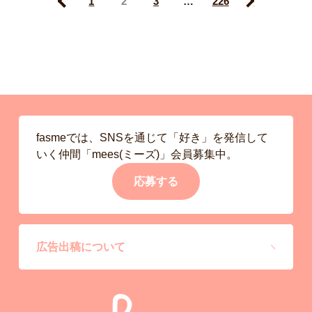
Prev
1
2
3
…
226
Next
fasmeでは、SNSを通じて「好き」を発信して
いく仲間「mees(ミーズ)」会員募集中。
応募する
広告出稿について