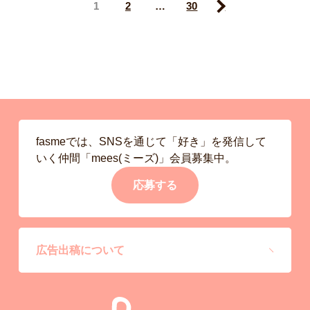
1
2
…
30
Next
fasmeでは、SNSを通じて「好き」を発信して
いく仲間「mees(ミーズ)」会員募集中。
応募する
広告出稿について