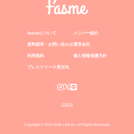
fasmeについて
メンバー紹介
資料請求・お問い合わせ
運営会社
利用規約
個人情報保護方針
プレスリリース受付先
日本語
Copyright © 2024 Hotto Link Inc. All Rights Reserved.