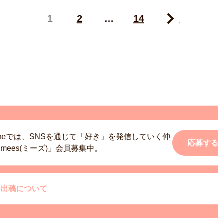
1
2
…
14
Next
smeでは、SNSを通じて「好き」を発信していく仲
応募す
mees(ミーズ)」会員募集中。
告出稿について