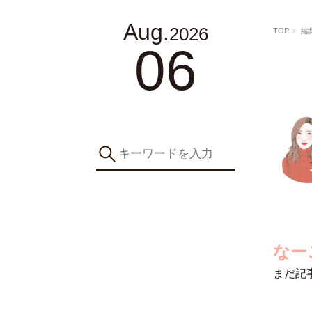
Aug.
2026
TOP
編
06
なー
まだ記